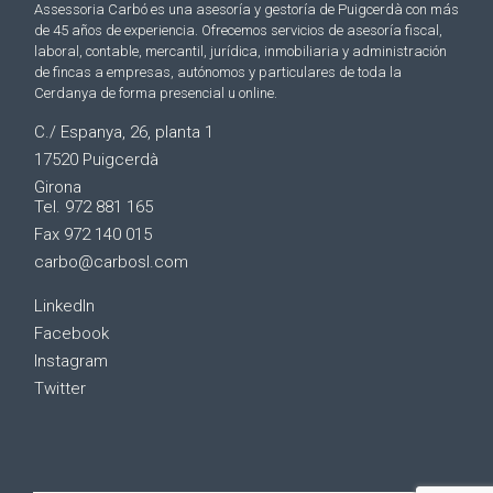
Assessoria Carbó es una asesoría y gestoría de Puigcerdà con más
de 45 años de experiencia. Ofrecemos servicios de asesoría fiscal,
laboral, contable, mercantil, jurídica, inmobiliaria y administración
de fincas a empresas, autónomos y particulares de toda la
Cerdanya de forma presencial u online.
C./ Espanya, 26, planta 1
17520 Puigcerdà
Girona
Tel. 972 881 165
Fax 972 140 015
carbo@carbosl.com
LinkedIn
Facebook
Instagram
Twitter